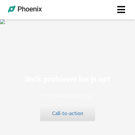
Welk probleem los je op?
Voor welke doelgroep?
Call-to-action